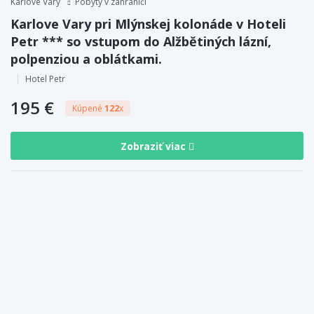
Karlove Vary
Pobyty v zahraničí
Karlove Vary pri Mlýnskej kolonáde v Hoteli
Petr *** so vstupom do Alžbětiných lázní,
polpenziou a oblátkami.
Hotel Petr
195 €
Kúpené
122
x
Zobraziť viac