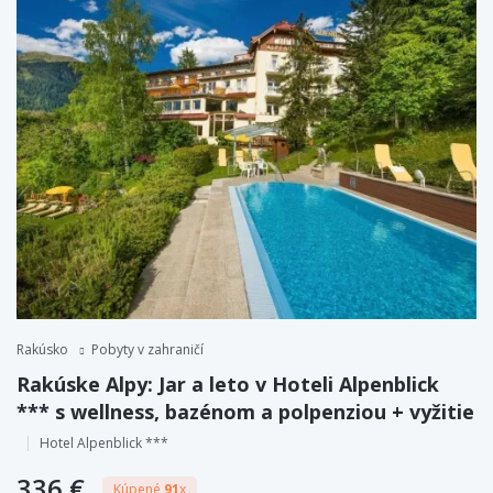
Rakúsko
Pobyty v zahraničí
Rakúske Alpy: Jar a leto v Hoteli Alpenblick
*** s wellness, bazénom a polpenziou + vyžitie
Hotel Alpenblick ***
336 €
Kúpené
91
x