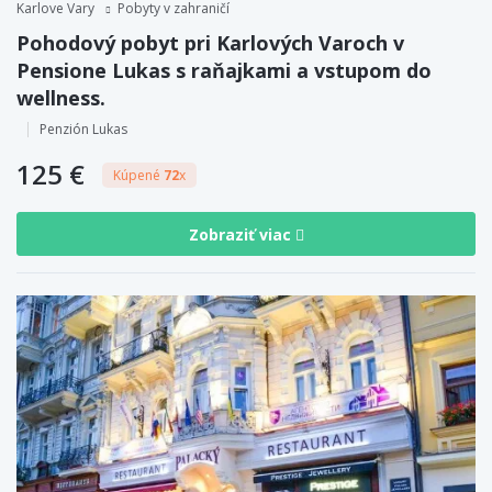
Karlove Vary
Pobyty v zahraničí
Pohodový pobyt pri Karlových Varoch v
Pensione Lukas s raňajkami a vstupom do
wellness.
Penzión Lukas
125 €
Kúpené
72
x
Zobraziť viac