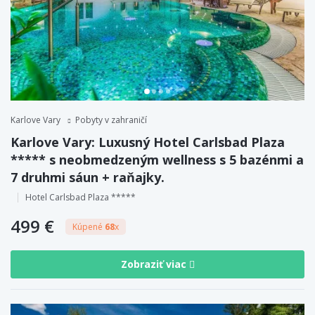
Karlove Vary
Pobyty v zahraničí
Karlove Vary: Luxusný Hotel Carlsbad Plaza
***** s neobmedzeným wellness s 5 bazénmi a
7 druhmi sáun + raňajky.
Hotel Carlsbad Plaza *****
499 €
Kúpené
68
x
Zobraziť viac