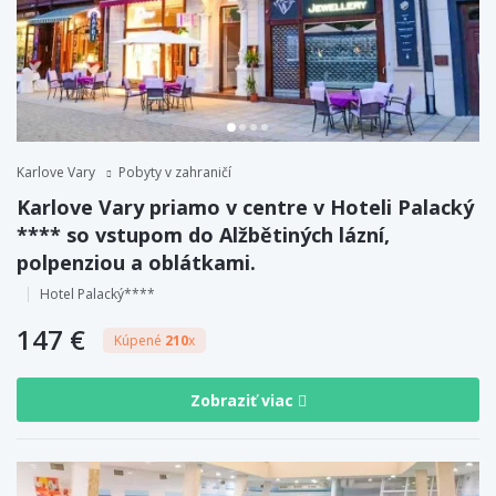
Karlove Vary
Pobyty v zahraničí
Karlove Vary priamo v centre v Hoteli Palacký
**** so vstupom do Alžbětiných lázní,
polpenziou a oblátkami.
Hotel Palacký****
147 €
Kúpené
210
x
Zobraziť viac