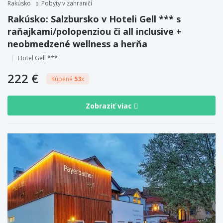
Rakúsko
Pobyty v zahraničí
Rakúsko: Salzbursko v Hoteli Gell *** s
raňajkami/polopenziou či all inclusive +
neobmedzené wellness a herňa
Hotel Gell ***
222 €
Kúpené
53
x
Zobraziť viac