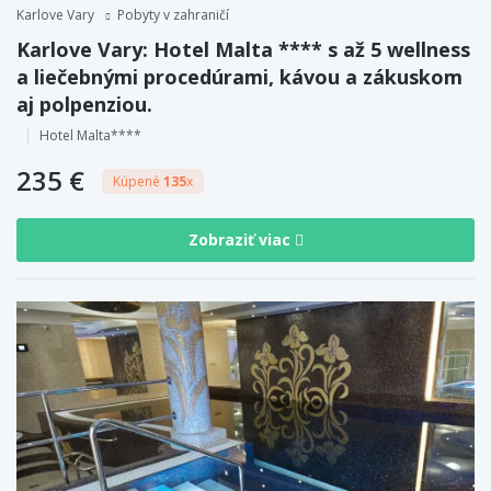
Karlove Vary
Pobyty v zahraničí
Karlove Vary: Hotel Malta **** s až 5 wellness
a liečebnými procedúrami, kávou a zákuskom
aj polpenziou.
Hotel Malta****
235 €
Kúpené
135
x
Zobraziť viac