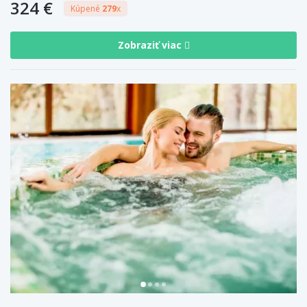
324 €
Kúpené
279
x
Zobraziť viac