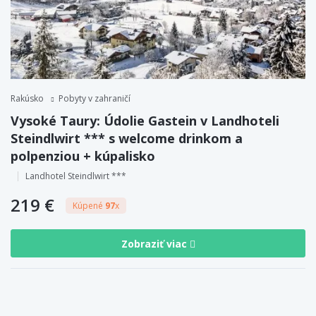
Rakúsko
Pobyty v zahraničí
Vysoké Taury: Údolie Gastein v Landhoteli
Steindlwirt *** s welcome drinkom a
polpenziou + kúpalisko
Landhotel Steindlwirt ***
219 €
Kúpené
97
x
Zobraziť viac