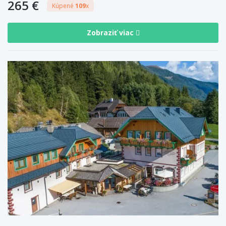
265 €
Kúpené
109
x
Zobraziť viac