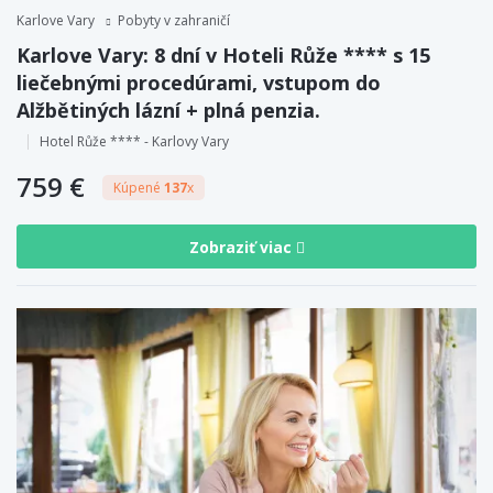
Karlove Vary
Pobyty v zahraničí
Karlove Vary: 8 dní v Hoteli Růže **** s 15
liečebnými procedúrami, vstupom do
Alžbětiných lázní + plná penzia.
Hotel Růže **** - Karlovy Vary
759 €
Kúpené
137
x
Zobraziť viac