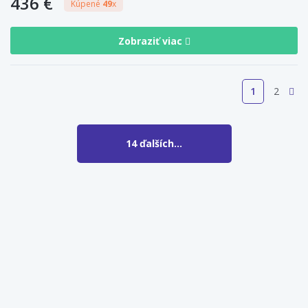
436 €
Kúpené
49
x
Zobraziť viac
1
2
14 ďalších...