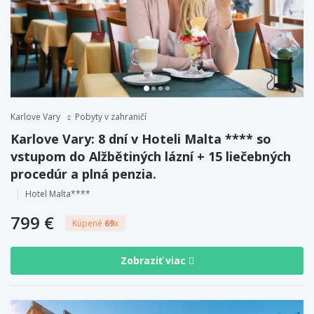
Karlove Vary
Pobyty v zahraničí
Karlove Vary: 8 dní v Hoteli Malta **** so
vstupom do Alžbětiných lázní + 15 liečebných
procedúr a plná penzia.
Hotel Malta****
799 €
Kúpené
69
x
Zobraziť viac