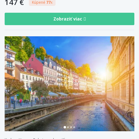
147 €
Kúpené
77
x
Zobraziť viac