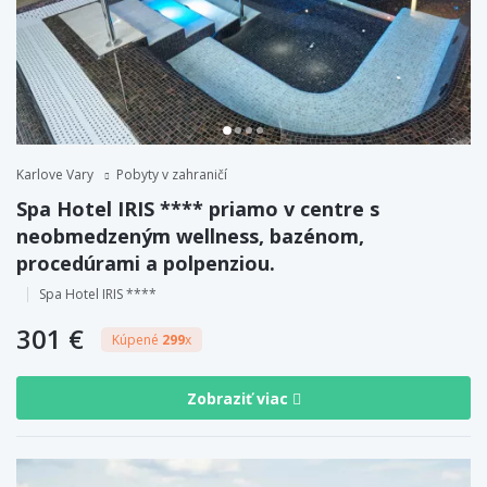
Karlove Vary
Pobyty v zahraničí
Spa Hotel IRIS **** priamo v centre s
neobmedzeným wellness, bazénom,
procedúrami a polpenziou.
Spa Hotel IRIS ****
301 €
Kúpené
299
x
Zobraziť viac