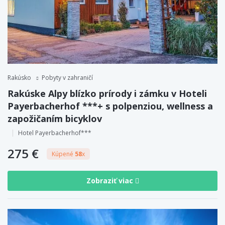
Rakúsko
Pobyty v zahraničí
Rakúske Alpy blízko prírody i zámku v Hoteli
Payerbacherhof ***+ s polpenziou, wellness a
zapožičaním bicyklov
Hotel Payerbacherhof***
275 €
Kúpené
58
x
Zobraziť viac