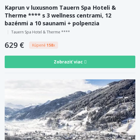
Kaprun v luxusnom Tauern Spa Hoteli &
Therme **** s 3 wellness centrami, 12
bazénmi a 10 saunami + polpenzia
Tauern Spa Hotel & Therme ****
629 €
Kúpené
158
x
Zobraziť viac