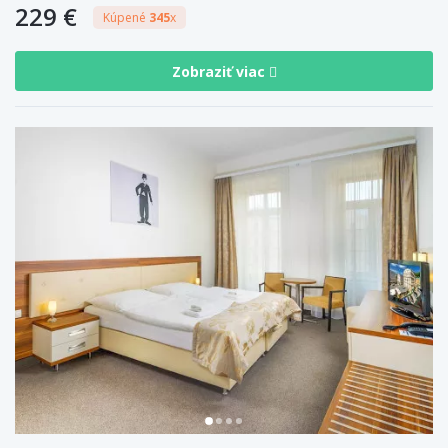
229 €
Kúpené
345
x
Zobraziť viac